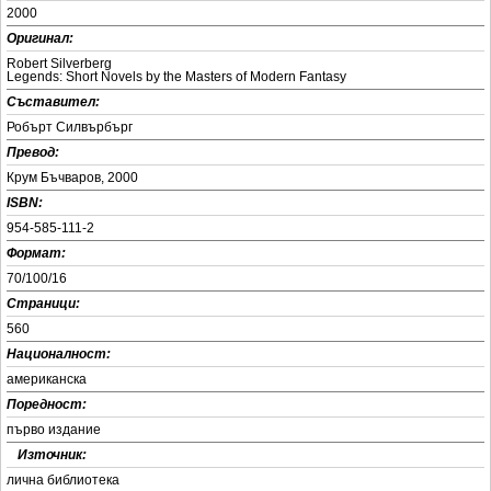
2000
Оригинал:
Robert Silverberg
Legends: Short Novels by the Masters of Modern Fantasy
Съставител:
Робърт Силвърбърг
Превод:
Крум Бъчваров, 2000
ISBN:
954-585-111-2
Формат:
70/100/16
Страници:
560
Националност:
американска
Поредност:
първо издание
+
Източник:
лична библиотека