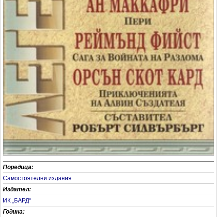
Поредица:
Самостоятелни издания
Издател:
ИК „БАРД“
Година: