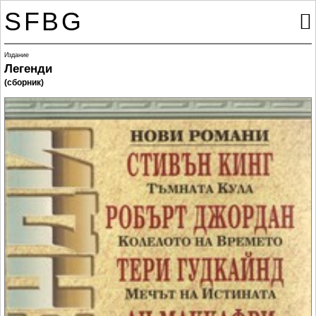
SFBG

Издание
Легенди
(сборник)